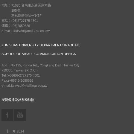
地址：71070 台南市永康區崑大路
195號
創意媒體學院一館3F
電話：(06)2727175 #301
傳真：(06)2050626
e-mail：ksitvcd@mail.ksu.edu.tw
KUN SHAN UNIVERSITY DEPARTMENT/GRADUATE
SCHOOL OF VISAUL COMMUNICATION DESIGN
Add：No.195, Kunda Rd., Yongkang Dist., Tainan City
710303, Taiwan (R.O.C.)
Tel:(+886)6-2727175 #301
Fax:(+886)6-2050626
e-mail:ksitvcd@mail.ksu.edu.tw
視覺傳達設計系粉絲團
十一月 2024