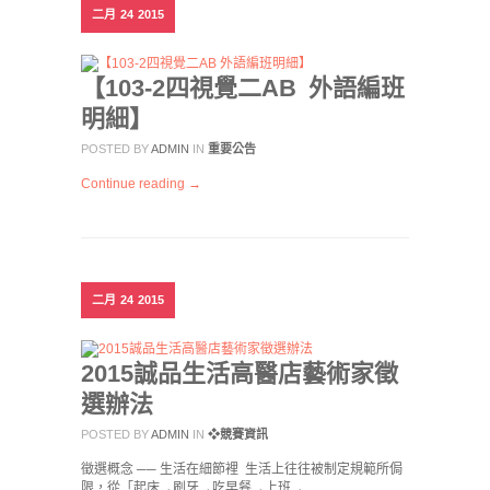
二月
24
2015
【103-2四視覺二AB 外語編班
明細】
POSTED BY
ADMIN
IN
重要公告
Continue reading →
二月
24
2015
2015誠品生活高醫店藝術家徵
選辦法
POSTED BY
ADMIN
IN
❖競賽資訊
徵選概念 ── 生活在細節裡 生活上往往被制定規範所侷
限，從「起床→刷牙→吃早餐→上班→…