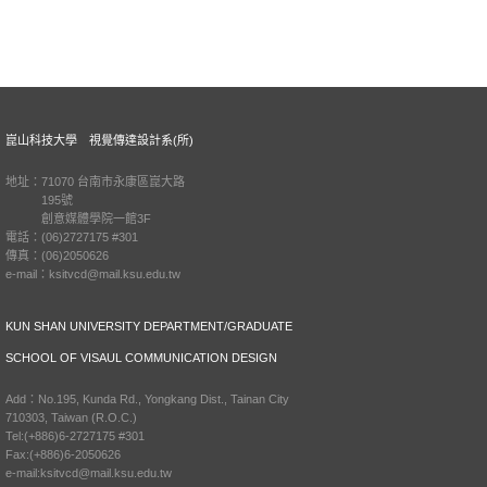
崑山科技大學 視覺傳達設計系(所)
地址：71070 台南市永康區崑大路
195號
創意媒體學院一館3F
電話：(06)2727175 #301
傳真：(06)2050626
e-mail：ksitvcd@mail.ksu.edu.tw
KUN SHAN UNIVERSITY DEPARTMENT/GRADUATE
SCHOOL OF VISAUL COMMUNICATION DESIGN
Add：No.195, Kunda Rd., Yongkang Dist., Tainan City
710303, Taiwan (R.O.C.)
Tel:(+886)6-2727175 #301
Fax:(+886)6-2050626
e-mail:ksitvcd@mail.ksu.edu.tw