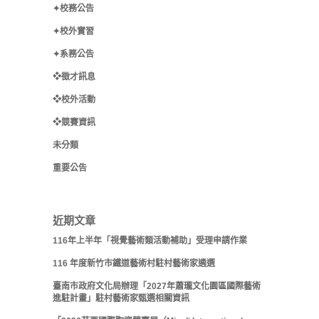
✦校務公告
✦校外實習
✦系務公告
❖徵才訊息
❖校外活動
❖競賽資訊
未分類
重要公告
近期文章
116年上半年「視覺藝術類活動補助」受理申請作業
116 年度新竹市鐵道藝術村駐村藝術家遴選
臺南市政府文化局辦理「2027年蕭瓏文化園區國際藝術
進駐計畫」駐村藝術家甄選相關資訊