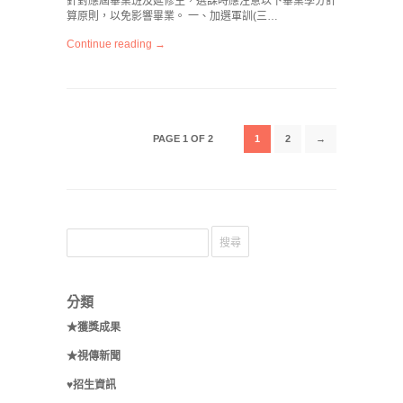
針對應屆畢業班及延修生，選課時應注意以下畢業學分計
算原則，以免影響畢業。 一、加選軍訓(三…
Continue reading →
PAGE 1 OF 2
1
2
→
分類
★獲獎成果
★視傳新聞
♥招生資訊