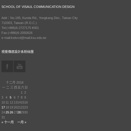
SCHOOL OF VISAUL COMMUNICATION DESIGN
Add：No.195, Kunda Rd., Yongkang Dist., Tainan City
710303, Taiwan (R.O.C.)
Tel:(+886)6-2727175 #301
Fax:(+886)6-2050626
e-mail:ksitvcd@mail.ksu.edu.tw
視覺傳達設計系粉絲團
十二月 2018
一
二
三
四
五
六
日
1
2
3
4
5
6
7
8
9
10
11
12
13
14
15
16
17
18
19
20
21
22
23
24
25
26
27
28
29
30
31
« 十一月
一月 »