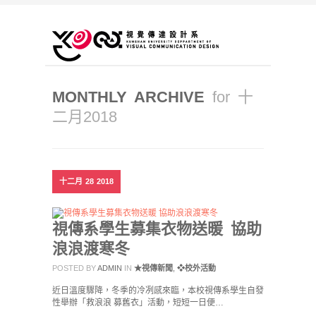
MONTHLY ARCHIVE
for 十
二月2018
十二月
28
2018
視傳系學生募集衣物送暖 協助
浪浪渡寒冬
POSTED BY
ADMIN
IN
★視傳新聞
,
❖校外活動
近日溫度驟降，冬季的冷冽感來臨，本校視傳系學生自發
性舉辦「救浪浪 募舊衣」活動，短短一日便…