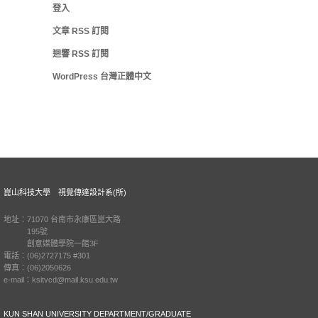
登入
文章
RSS
訂閱
迴響
RSS
訂閱
WordPress 台灣正體中文
崑山科技大學 視覺傳達設計系(所)
地址：71070 台南市永康區崑大路
195號
創意媒體學院一館3F
電話：(06)2727175 #301
傳真：(06)2050626
e-mail：ksitvcd@mail.ksu.edu.tw
KUN SHAN UNIVERSITY DEPARTMENT/GRADUATE