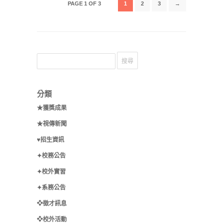
PAGE 1 OF 3
1
2
3
→
分類
★獲獎成果
★視傳新聞
♥招生資訊
✦校務公告
✦校外實習
✦系務公告
❖徵才訊息
❖校外活動