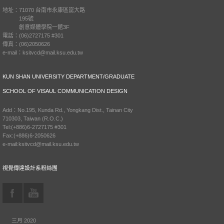
地址：71070 台南市永康區崑大路
195號
創意媒體學院一館3F
電話：(06)2727175 #301
傳真：(06)2050626
e-mail：ksitvcd@mail.ksu.edu.tw
KUN SHAN UNIVERSITY DEPARTMENT/GRADUATE
SCHOOL OF VISAUL COMMUNICATION DESIGN
Add：No.195, Kunda Rd., Yongkang Dist., Tainan City
710303, Taiwan (R.O.C.)
Tel:(+886)6-2727175 #301
Fax:(+886)6-2050626
e-mail:ksitvcd@mail.ksu.edu.tw
視覺傳達設計系粉絲團
三月 2020