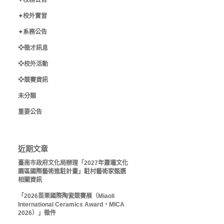
✦校務公告
✦校外實習
✦系務公告
❖徵才訊息
%E…
❖校外活動
❖競賽資訊
未分類
重要公告
近期文章
臺南市政府文化局辦理「2027年蕭瓏文化
園區國際藝術進駐計畫」駐村藝術家甄選
相關資訊
「2026苗栗國際陶瓷競賽展（Miaoli
International Ceramics Award，MICA
2026）」徵件