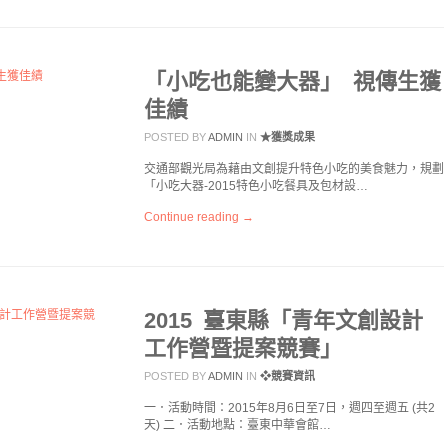
「小吃也能變大器」 視傳生獲
佳績
POSTED BY
ADMIN
IN
★獲獎成果
交通部觀光局為藉由文創提升特色小吃的美食魅力，規劃
「小吃大器-2015特色小吃餐具及包材設…
Continue reading →
2015 臺東縣「青年文創設計
工作營暨提案競賽」
POSTED BY
ADMIN
IN
❖競賽資訊
一．活動時間：2015年8月6日至7日，週四至週五 (共2
天) 二．活動地點：臺東中華會館…