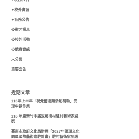
✦校務公告
✦校外實習
✦系務公告
❖徵才訊息
❖校外活動
❖競賽資訊
未分類
重要公告
近期文章
116年上半年「視覺藝術類活動補助」受
理申請作業
116 年度新竹市鐵道藝術村駐村藝術家遴
選
臺南市政府文化局辦理「2027年蕭瓏文化
園區國際藝術進駐計畫」駐村藝術家甄選