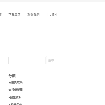
覽
下載專區
聯繫我們
中 / EN
分類
★獲獎成果
★視傳新聞
♥招生資訊