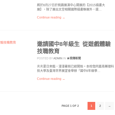
將於8月27日於桃園展演中心開展的【2015插畫大
展】，除了展出太空相關國際插畫聯展外，還…
Continue reading →
邀請國中8年級生 從遊戲體驗
技職教育
POSTED BY
ADMIN
IN
★視傳新聞
炎炎夏日來臨，漫漫暑假已經開始。本校偕同嘉南藥理科
技大學及臺灣世界展望會舉辦「國中8年級學…
Continue reading →
PAGE 1 OF 2
1
2
→