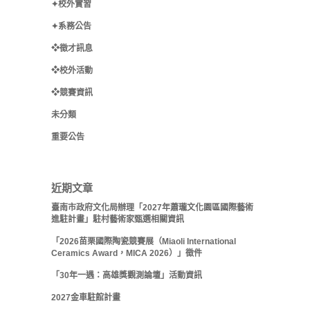
✦校外實習
✦系務公告
❖徵才訊息
❖校外活動
❖競賽資訊
未分類
重要公告
近期文章
臺南市政府文化局辦理「2027年蕭瓏文化園區國際藝術
進駐計畫」駐村藝術家甄選相關資訊
「2026苗栗國際陶瓷競賽展（Miaoli International
Ceramics Award，MICA 2026）」徵件
「30年一遇：高雄獎觀測論壇」活動資訊
2027金車駐館計畫