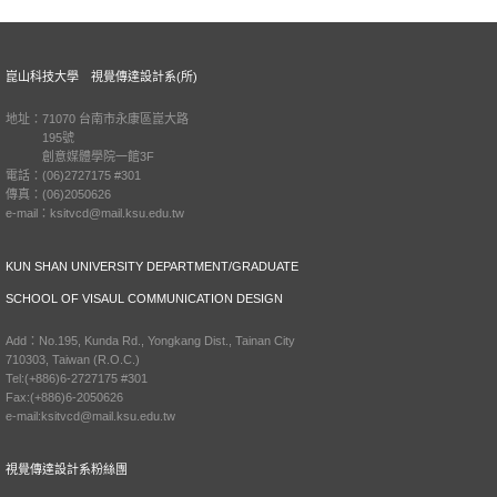
崑山科技大學 視覺傳達設計系(所)
地址：71070 台南市永康區崑大路
195號
創意媒體學院一館3F
電話：(06)2727175 #301
傳真：(06)2050626
e-mail：ksitvcd@mail.ksu.edu.tw
KUN SHAN UNIVERSITY DEPARTMENT/GRADUATE
SCHOOL OF VISAUL COMMUNICATION DESIGN
Add：No.195, Kunda Rd., Yongkang Dist., Tainan City
710303, Taiwan (R.O.C.)
Tel:(+886)6-2727175 #301
Fax:(+886)6-2050626
e-mail:ksitvcd@mail.ksu.edu.tw
視覺傳達設計系粉絲團