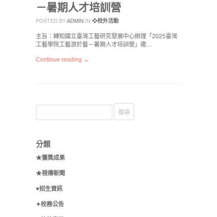
－暑期人才培訓營
POSTED BY
ADMIN
IN
❖校外活動
主旨：轉知國立臺灣工藝研究發展中心辦理「2025臺灣
工藝學院工藝游於藝－暑期人才培訓營」邀…
Continue reading →
分類
★獲獎成果
★視傳新聞
♥招生資訊
✦校務公告