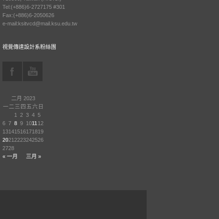
Tel:(+886)6-2727175 #301
Fax:(+886)6-2050626
e-mail:ksitvcd@mail.ksu.edu.tw
視覺傳達設計系粉絲團
二月 2023
一
二
三
四
五
六
日
1
2
3
4
5
6
7
8
9
10
11
12
13
14
15
16
17
18
19
20
21
22
23
24
25
26
27
28
« 一月
三月 »