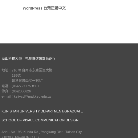
WordPress 台灣正體中文
崑山科技大學 視覺傳達設計系(所)
地址：71070 台南市永康區崑大路
195號
創意媒體學院一館3F
電話：(06)2727175 #301
傳真：(06)2050626
e-mail：ksitvcd@mail.ksu.edu.tw
KUN SHAN UNIVERSITY DEPARTMENT/GRADUATE
SCHOOL OF VISAUL COMMUNICATION DESIGN
Add：No.195, Kunda Rd., Yongkang Dist., Tainan City
710303, Taiwan (R.O.C.)