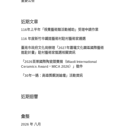
重要公告
近期文章
116年上半年「視覺藝術類活動補助」受理申請作業
116 年度新竹市鐵道藝術村駐村藝術家遴選
臺南市政府文化局辦理「2027年蕭瓏文化園區國際藝術
進駐計畫」駐村藝術家甄選相關資訊
「2026苗栗國際陶瓷競賽展（Miaoli International
Ceramics Award，MICA 2026）」徵件
「30年一遇：高雄獎觀測論壇」活動資訊
近期迴響
彙整
2026 年 八月