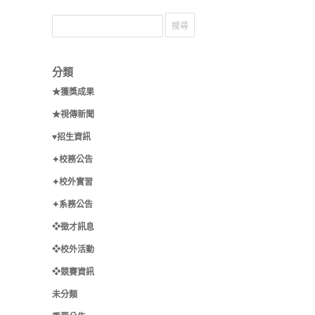
分類
★獲獎成果
★視傳新聞
♥招生資訊
✦校務公告
✦校外實習
✦系務公告
❖徵才訊息
❖校外活動
❖競賽資訊
未分類