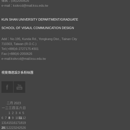
傳真：(06)2050626
e-mail：ksitvcd@mail.ksu.edu.tw
KUN SHAN UNIVERSITY DEPARTMENT/GRADUATE
SCHOOL OF VISAUL COMMUNICATION DESIGN
Add：No.195, Kunda Rd., Yongkang Dist., Tainan City
710303, Taiwan (R.O.C.)
Tel:(+886)6-2727175 #301
Fax:(+886)6-2050626
e-mail:ksitvcd@mail.ksu.edu.tw
視覺傳達設計系粉絲團
二月 2023
一
二
三
四
五
六
日
1
2
3
4
5
6
7
8
9
10
11
12
13
14
15
16
17
18
19
20
21
22
23
24
25
26