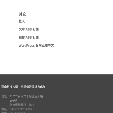
其它
登入
文章
RSS
訂閱
迴響
RSS
訂閱
WordPress 台灣正體中文
崑山科技大學 視覺傳達設計系(所)
地址：71070 台南市永康區崑大路
195號
創意媒體學院一館3F
電話：(06)2727175 #301