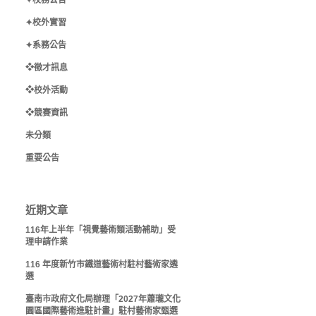
✦校務公告
✦校外實習
✦系務公告
❖徵才訊息
❖校外活動
❖競賽資訊
未分類
重要公告
近期文章
116年上半年「視覺藝術類活動補助」受
理申請作業
116 年度新竹市鐵道藝術村駐村藝術家遴
選
臺南市政府文化局辦理「2027年蕭瓏文化
園區國際藝術進駐計畫」駐村藝術家甄選