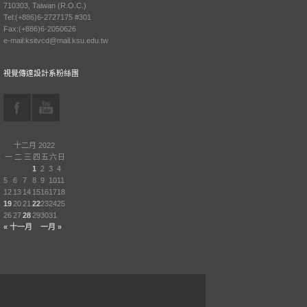
710303, Taiwan (R.O.C.)
Tel:(+886)6-2727175 #301
Fax:(+886)6-2050626
e-mail:ksitvcd@mail.ksu.edu.tw
視覺傳達設計系粉絲團
十二月 2022
一
二
三
四
五
六
日
1
2
3
4
5
6
7
8
9
10
11
12
13
14
15
16
17
18
19
20
21
22
23
24
25
26
27
28
29
30
31
« 十一月
一月 »