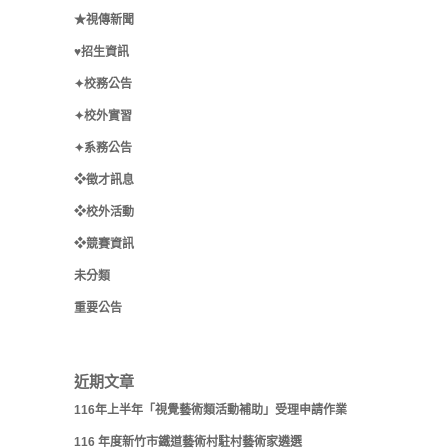
★視傳新聞
♥招生資訊
✦校務公告
✦校外實習
✦系務公告
❖徵才訊息
❖校外活動
❖競賽資訊
未分類
重要公告
近期文章
116年上半年「視覺藝術類活動補助」受理申請作業
116 年度新竹市鐵道藝術村駐村藝術家遴選