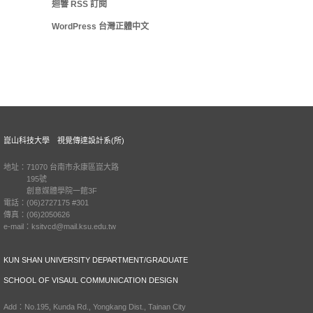
迴響
RSS
訂閱
WordPress 台灣正體中文
崑山科技大學 視覺傳達設計系(所)
地址：71070 台南市永康區崑大路
195號
創意媒體學院一館3F
電話：(06)2727175 #301
傳真：(06)2050626
e-mail：ksitvcd@mail.ksu.edu.tw
KUN SHAN UNIVERSITY DEPARTMENT/GRADUATE
SCHOOL OF VISAUL COMMUNICATION DESIGN
Add：No.195, Kunda Rd., Yongkang Dist., Tainan City