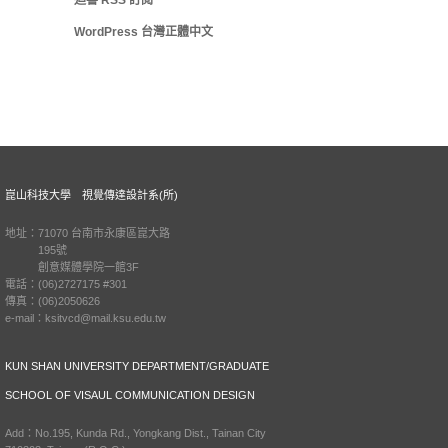
迴響
RSS
訂閱
WordPress 台灣正體中文
崑山科技大學 視覺傳達設計系(所)
地址：71070 台南市永康區崑大路
195號
創意媒體學院一館3F
電話：(06)2727175 #301
傳真：(06)2050626
e-mail：ksitvcd@mail.ksu.edu.tw
KUN SHAN UNIVERSITY DEPARTMENT/GRADUATE
SCHOOL OF VISAUL COMMUNICATION DESIGN
Add：No.195, Kunda Rd., Yongkang Dist., Tainan City