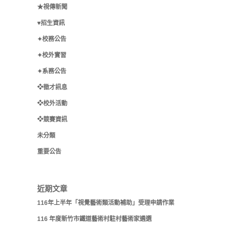
★視傳新聞
♥招生資訊
✦校務公告
✦校外實習
✦系務公告
❖徵才訊息
❖校外活動
❖競賽資訊
未分類
重要公告
近期文章
116年上半年「視覺藝術類活動補助」受理申請作業
116 年度新竹市鐵道藝術村駐村藝術家遴選