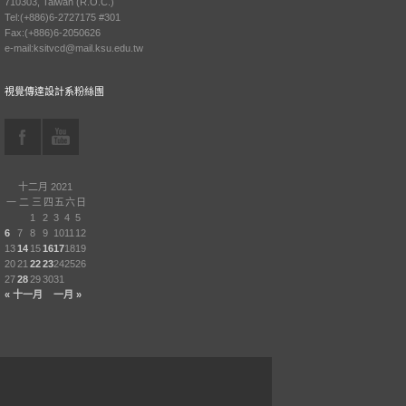
710303, Taiwan (R.O.C.)
Tel:(+886)6-2727175 #301
Fax:(+886)6-2050626
e-mail:ksitvcd@mail.ksu.edu.tw
視覺傳達設計系粉絲團
十二月 2021
一
二
三
四
五
六
日
1
2
3
4
5
6
7
8
9
10
11
12
13
14
15
16
17
18
19
20
21
22
23
24
25
26
27
28
29
30
31
« 十一月
一月 »