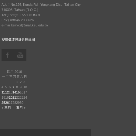
Add：No.195, Kunda Rd., Yongkang Dist., Tainan City
710303, Taiwan (R.O.C.)
Tel:(+886)6-2727175 #301
Fax:(+886)6-2050626
e-mail:ksitvcd@mail.ksu.edu.tw
視覺傳達設計系粉絲團
四月 2016
一
二
三
四
五
六
日
1
2
3
4
5
6
7
8
9
10
11
12
13
14
15
16
17
18
19
20
21
22
23
24
25
26
27
28
29
30
« 三月
五月 »