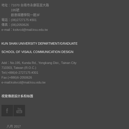
地址：71070 台南市永康區崑大路
195號
創意媒體學院一館3F
電話：(06)2727175 #301
傳真：(06)2050626
e-mail：ksitvcd@mail.ksu.edu.tw
KUN SHAN UNIVERSITY DEPARTMENT/GRADUATE
SCHOOL OF VISAUL COMMUNICATION DESIGN
Add：No.195, Kunda Rd., Yongkang Dist., Tainan City
710303, Taiwan (R.O.C.)
Tel:(+886)6-2727175 #301
Fax:(+886)6-2050626
e-mail:ksitvcd@mail.ksu.edu.tw
視覺傳達設計系粉絲團
八月 2017