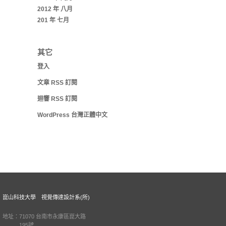
2012 年 八月
201 年 七月
其它
登入
文章
RSS
訂閱
迴響
RSS
訂閱
WordPress 台灣正體中文
崑山科技大學 視覺傳達設計系(所)
地址：71070 台南市永康區崑大路
195號