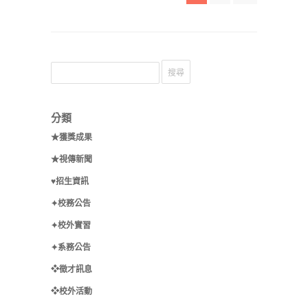
分類
★獲獎成果
★視傳新聞
♥招生資訊
✦校務公告
✦校外實習
✦系務公告
❖徵才訊息
❖校外活動