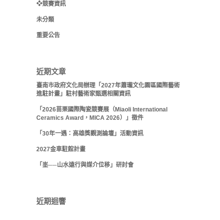
❖競賽資訊
未分類
重要公告
近期文章
臺南市政府文化局辦理「2027年蕭瓏文化園區國際藝術
進駐計畫」駐村藝術家甄選相關資訊
「2026苗栗國際陶瓷競賽展（Miaoli International
Ceramics Award，MICA 2026）」徵件
「30年一遇：高雄獎觀測論壇」活動資訊
2027金車駐館計畫
「埊──山水遠行與媒介位移」研討會
近期迴響