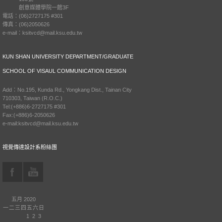
創意媒體學院一館3F
電話：(06)2727175 #301
傳真：(06)2050626
e-mail：ksitvcd@mail.ksu.edu.tw
KUN SHAN UNIVERSITY DEPARTMENT/GRADUATE
SCHOOL OF VISAUL COMMUNICATION DESIGN
Add：No.195, Kunda Rd., Yongkang Dist., Tainan City
710303, Taiwan (R.O.C.)
Tel:(+886)6-2727175 #301
Fax:(+886)6-2050626
e-mail:ksitvcd@mail.ksu.edu.tw
視覺傳達設計系粉絲團
五月 2020
一
二
三
四
五
六
日
1
2
3