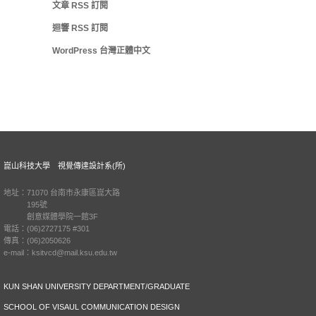
文章
RSS
訂閱
迴響
RSS
訂閱
WordPress 台灣正體中文
崑山科技大學 視覺傳達設計系(所)
地址：71070 台南市永康區崑大路
195號
創意媒體學院一館3F
電話：(06)2727175 #301
傳真：(06)2050626
e-mail：ksitvcd@mail.ksu.edu.tw
KUN SHAN UNIVERSITY DEPARTMENT/GRADUATE
SCHOOL OF VISAUL COMMUNICATION DESIGN