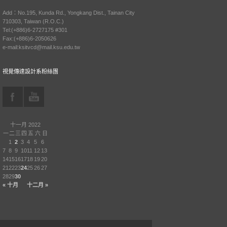
Add：No.195, Kunda Rd., Yongkang Dist., Tainan City
710303, Taiwan (R.O.C.)
Tel:(+886)6-2727175 #301
Fax:(+886)6-2050626
e-mail:ksitvcd@mail.ksu.edu.tw
視覺傳達設計系粉絲團
十一月 2022
一
二
三
四
五
六
日
1
2
3
4
5
6
7
8
9
10
11
12
13
14
15
16
17
18
19
20
21
22
23
24
25
26
27
28
29
30
« 十月
十二月 »