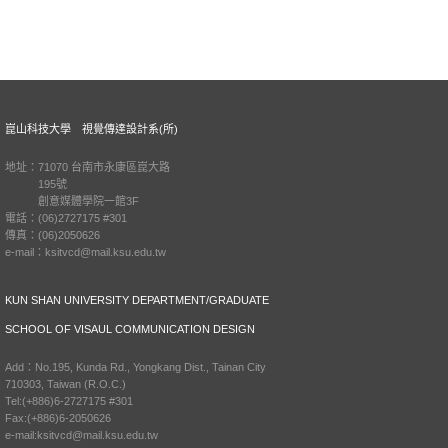
崑山科技大學 視覺傳達設計系(所)
地址：71070 台南市永康區崑大路
195號
創意媒體學院一館3F
電話：(06)2727175 #301
傳真：(06)2050626
e-mail：ksitvcd@mail.ksu.edu.tw
KUN SHAN UNIVERSITY DEPARTMENT/GRADUATE
SCHOOL OF VISAUL COMMUNICATION DESIGN
Add：No.195, Kunda Rd., Yongkang Dist., Tainan City
710303, Taiwan (R.O.C.)
Tel:(+886)6-2727175 #301
Fax:(+886)6-2050626
e-mail:ksitvcd@mail.ksu.edu.tw