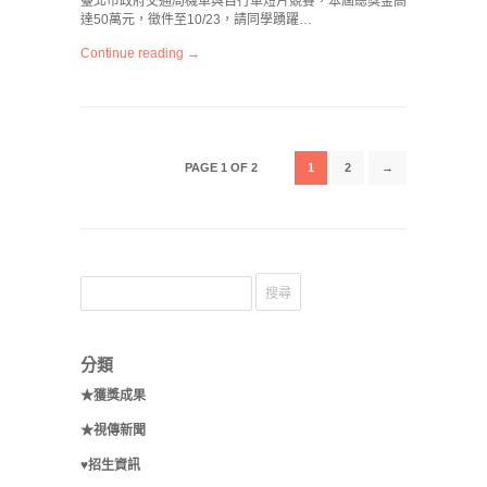
臺北市政府交通局機車與自行車短片競賽，本屆總獎金高
達50萬元，徵件至10/23，請同學踴躍…
Continue reading →
PAGE 1 OF 2
1
2
→
分類
★獲獎成果
★視傳新聞
♥招生資訊