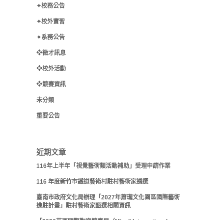
✦校務公告
✦校外實習
✦系務公告
❖徵才訊息
❖校外活動
❖競賽資訊
未分類
重要公告
近期文章
116年上半年「視覺藝術類活動補助」受理申請作業
116 年度新竹市鐵道藝術村駐村藝術家遴選
臺南市政府文化局辦理「2027年蕭瓏文化園區國際藝術
進駐計畫」駐村藝術家甄選相關資訊