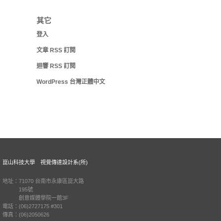
其它
登入
文章
RSS
訂閱
迴響
RSS
訂閱
WordPress 台灣正體中文
崑山科技大學 視覺傳達設計系(所)
地址：71070 台南市永康區崑大路
195號
創意媒體學院一館3F
電話：(06)2727175 #301
傳真：(06)2050626