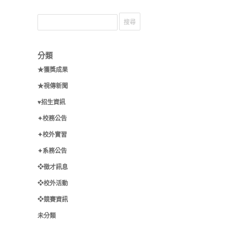
分類
★獲獎成果
★視傳新聞
♥招生資訊
✦校務公告
✦校外實習
✦系務公告
❖徵才訊息
❖校外活動
❖競賽資訊
未分類