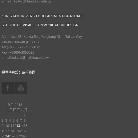
e-mail：ksitvcd@mail.ksu.edu.tw
KUN SHAN UNIVERSITY DEPARTMENT/GRADUATE
SCHOOL OF VISAUL COMMUNICATION DESIGN
Add：No.195, Kunda Rd., Yongkang Dist., Tainan City
710303, Taiwan (R.O.C.)
Tel:(+886)6-2727175 #301
Fax:(+886)6-2050626
e-mail:ksitvcd@mail.ksu.edu.tw
視覺傳達設計系粉絲團
九月 2013
一
二
三
四
五
六
日
1
2
3
4
5
6
7
8
9
10
11
12
13
14
15
16
17
18
19
20
21
22
23
24
25
26
27
28
29