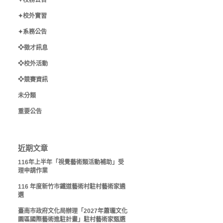
✦校務公告
✦校外實習
✦系務公告
❖徵才訊息
❖校外活動
❖競賽資訊
未分類
重要公告
近期文章
116年上半年「視覺藝術類活動補助」受
理申請作業
116 年度新竹市鐵道藝術村駐村藝術家遴
選
臺南市政府文化局辦理「2027年蕭瓏文化
園區國際藝術進駐計畫」駐村藝術家甄選