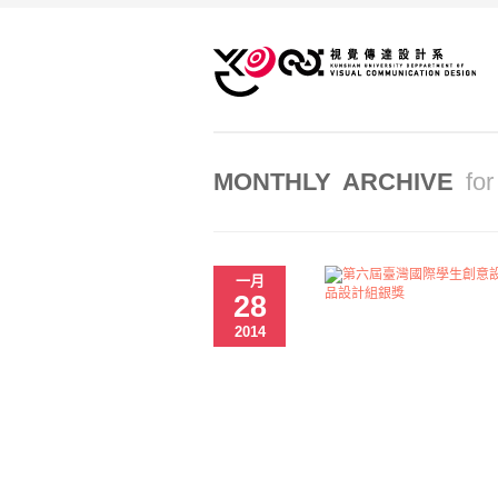
MONTHLY ARCHIVE
fo
一月
28
2014