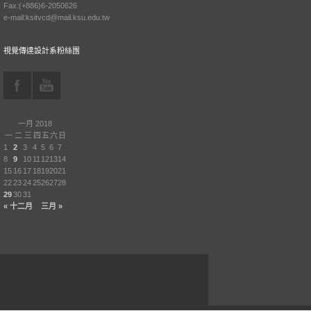
Fax:(+886)6-2050626
e-mail:ksitvcd@mail.ksu.edu.tw
視覺傳達設計系粉絲團
一月 2018
一
二
三
四
五
六
日
1
2
3
4
5
6
7
8
9
10
11
12
13
14
15
16
17
18
19
20
21
22
23
24
25
26
27
28
29
30
31
« 十二月
三月 »