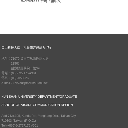
WordPress 台灣正體中文
崑山科技大學 視覺傳達設計系(所)
地址：71070 台南市永康區崑大路
195號
創意媒體學院一館3F
電話：(06)2727175 #301
傳真：(06)2050626
e-mail：ksitvcd@mail.ksu.edu.tw
KUN SHAN UNIVERSITY DEPARTMENT/GRADUATE
SCHOOL OF VISAUL COMMUNICATION DESIGN
Add：No.195, Kunda Rd., Yongkang Dist., Tainan City
710303, Taiwan (R.O.C.)
Tel:(+886)6-2727175 #301