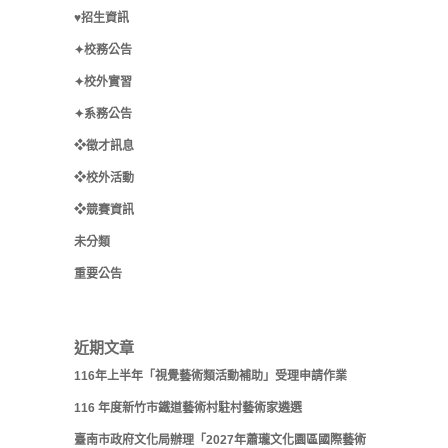
♥招生資訊
✦校務公告
✦校外實習
✦系務公告
❖徵才訊息
❖校外活動
❖競賽資訊
未分類
重要公告
近期文章
116年上半年「視覺藝術類活動補助」受理申請作業
116 年度新竹市鐵道藝術村駐村藝術家遴選
臺南市政府文化局辦理「2027年蕭瓏文化園區國際藝術