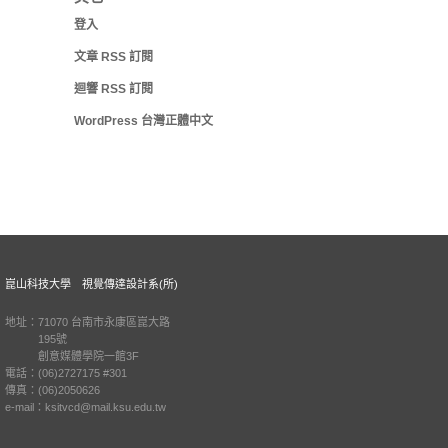
登入
文章
RSS
訂閱
迴響
RSS
訂閱
WordPress 台灣正體中文
崑山科技大學 視覺傳達設計系(所)
地址：71070 台南市永康區崑大路
195號
創意媒體學院一館3F
電話：(06)2727175 #301
傳真：(06)2050626
e-mail：ksitvcd@mail.ksu.edu.tw