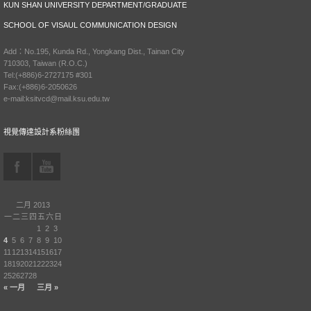
KUN SHAN UNIVERSITY DEPARTMENT/GRADUATE
SCHOOL OF VISAUL COMMUNICATION DESIGN
Add：No.195, Kunda Rd., Yongkang Dist., Tainan City
710303, Taiwan (R.O.C.)
Tel:(+886)6-2727175 #301
Fax:(+886)6-2050626
e-mail:ksitvcd@mail.ksu.edu.tw
視覺傳達設計系粉絲團
二月 2013
一
二
三
四
五
六
日
1
2
3
4
5
6
7
8
9
10
11
12
13
14
15
16
17
18
19
20
21
22
23
24
25
26
27
28
« 一月
三月 »