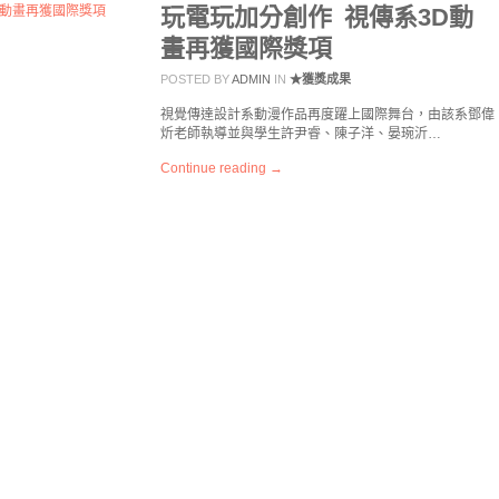
玩電玩加分創作 視傳系3D動
畫再獲國際獎項
POSTED BY
ADMIN
IN
★獲獎成果
視覺傳達設計系動漫作品再度躍上國際舞台，由該系鄧偉
炘老師執導並與學生許尹睿、陳子洋、晏琬沂…
Continue reading →