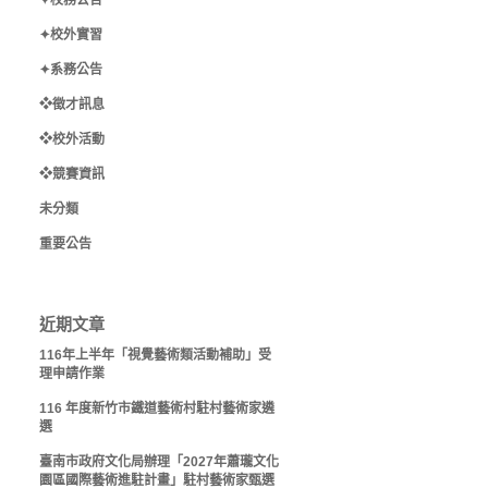
✦校務公告
✦校外實習
✦系務公告
❖徵才訊息
❖校外活動
❖競賽資訊
未分類
重要公告
近期文章
116年上半年「視覺藝術類活動補助」受
理申請作業
116 年度新竹市鐵道藝術村駐村藝術家遴
選
臺南市政府文化局辦理「2027年蕭瓏文化
園區國際藝術進駐計畫」駐村藝術家甄選