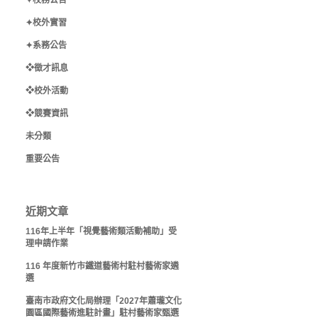
✦校務公告
✦校外實習
✦系務公告
❖徵才訊息
❖校外活動
❖競賽資訊
未分類
重要公告
近期文章
116年上半年「視覺藝術類活動補助」受
理申請作業
116 年度新竹市鐵道藝術村駐村藝術家遴
選
臺南市政府文化局辦理「2027年蕭瓏文化
園區國際藝術進駐計畫」駐村藝術家甄選