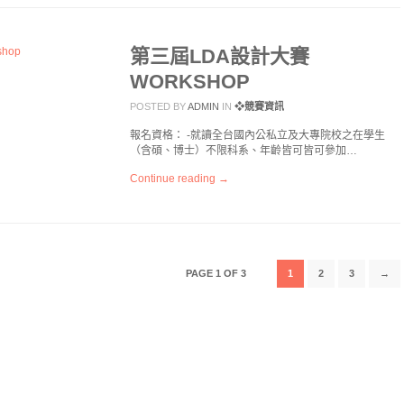
第三屆LDA設計大賽
WORKSHOP
POSTED BY
ADMIN
IN
❖競賽資訊
報名資格： -就讀全台國內公私立及大專院校之在學生
（含碩、博士）不限科系、年齡皆可皆可參加…
Continue reading →
PAGE 1 OF 3
1
2
3
→