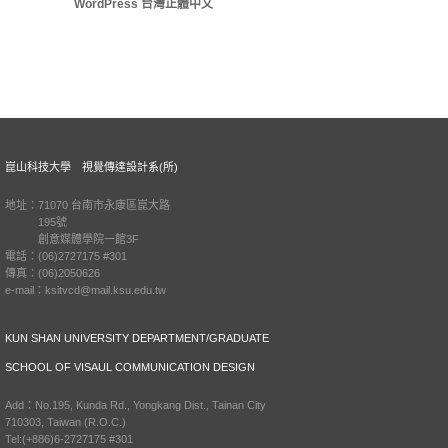
WordPress 台灣正體中文
崑山科技大學 視覺傳達設計系(所)
地址：71070 台南市永康區崑大路
195號
創意媒體學院一館3F
電話：(06)2727175 #301
傳真：(06)2050626
e-mail：ksitvcd@mail.ksu.edu.tw
KUN SHAN UNIVERSITY DEPARTMENT/GRADUATE
SCHOOL OF VISAUL COMMUNICATION DESIGN
Add：No.195, Kunda Rd., Yongkang Dist., Tainan City
710303, Taiwan (R.O.C.)
Tel:(+886)6-2727175 #301