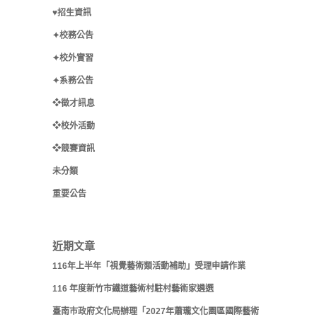
♥招生資訊
✦校務公告
✦校外實習
✦系務公告
❖徵才訊息
❖校外活動
❖競賽資訊
未分類
重要公告
近期文章
116年上半年「視覺藝術類活動補助」受理申請作業
116 年度新竹市鐵道藝術村駐村藝術家遴選
臺南市政府文化局辦理「2027年蕭瓏文化園區國際藝術