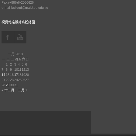
Fax:(+886)6-2050626
e-mail:ksitvcd@mail.ksu.edu.tw
視覺傳達設計系粉絲團
一月 2013
一
二
三
四
五
六
日
1
2
3
4
5
6
7
8
9
10
11
12
13
14
15
16
17
18
19
20
21
22
23
24
25
26
27
28
29
30
31
« 十二月
二月 »