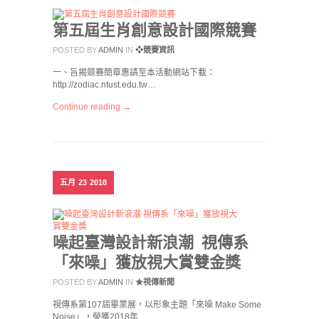
第五屆生肖創意設計國際競賽
POSTED BY
ADMIN
IN
❖競賽資訊
一、旨揭競賽簡章惠請至本活動網站下載：
http://zodiac.ntust.edu.tw…
Continue reading →
五月
23
2018
噪起臺灣設計新浪潮 視傳系
「來噪」獲放視大賞雙金獎
POSTED BY
ADMIN
IN
★視傳新聞
視傳系第107屆畢業展，以形象主題「來噪 Make Some
Noise」，榮獲2018年…