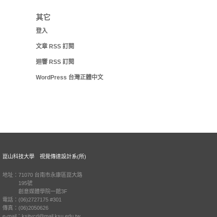
其它
登入
文章
RSS
訂閱
迴響
RSS
訂閱
WordPress 台灣正體中文
崑山科技大學 視覺傳達設計系(所)
地址：71070 台南市永康區崑大路
195號
創意媒體學院一館3F
電話：(06)2727175 #301
傳真：(06)2050626
e-mail：ksitvcd@mail.ksu.edu.tw