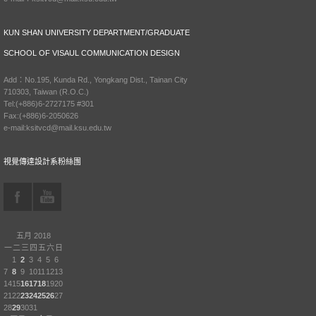
KUN SHAN UNIVERSITY DEPARTMENT/GRADUATE
SCHOOL OF VISAUL COMMUNICATION DESIGN
Add：No.195, Kunda Rd., Yongkang Dist., Tainan City
710303, Taiwan (R.O.C.)
Tel:(+886)6-2727175 #301
Fax:(+886)6-2050626
e-mail:ksitvcd@mail.ksu.edu.tw
視覺傳達設計系粉絲團
五月 2018
一
二
三
四
五
六
日
1
2
3
4
5
6
7
8
9
10
11
12
13
14
15
16
17
18
19
20
21
22
23
24
25
26
27
28
29
30
31