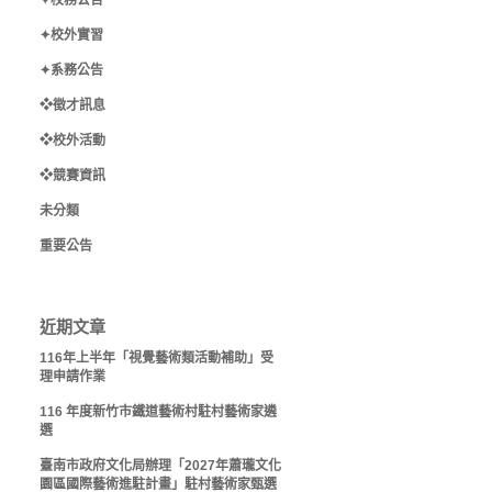
✦校務公告
✦校外實習
✦系務公告
❖徵才訊息
❖校外活動
❖競賽資訊
未分類
重要公告
近期文章
116年上半年「視覺藝術類活動補助」受
理申請作業
116 年度新竹市鐵道藝術村駐村藝術家遴
選
臺南市政府文化局辦理「2027年蕭瓏文化
園區國際藝術進駐計畫」駐村藝術家甄選