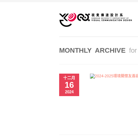
MONTHLY ARCHIVE
fo
十二月
16
2024