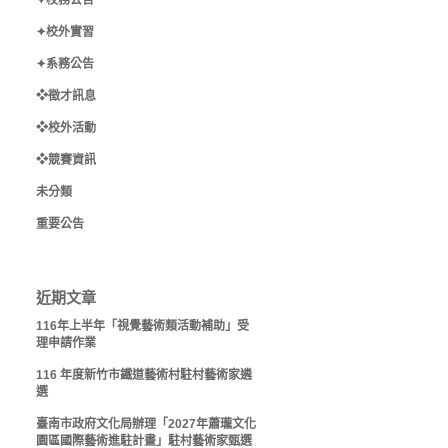
✦校務公告
✦校外實習
✦系務公告
❖徵才訊息
❖校外活動
❖競賽資訊
未分類
重要公告
近期文章
116年上半年「視覺藝術類活動補助」受
理申請作業
116 年度新竹市鐵道藝術村駐村藝術家遴
選
臺南市政府文化局辦理「2027年蕭瓏文化
園區國際藝術進駐計畫」駐村藝術家甄選