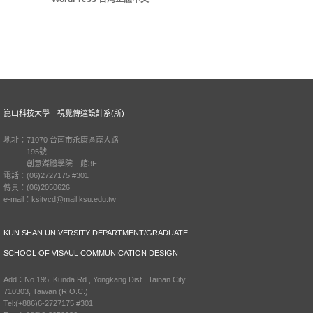
崑山科技大學 視覺傳達設計系(所)
地址：71070 台南市永康區崑大路
195號
創意媒體學院一館3F
電話：(06)2727175 #301
傳真：(06)2050626
e-mail：ksitvcd@mail.ksu.edu.tw
KUN SHAN UNIVERSITY DEPARTMENT/GRADUATE
SCHOOL OF VISAUL COMMUNICATION DESIGN
Add：No.195, Kunda Rd., Yongkang Dist., Tainan City
710303, Taiwan (R.O.C.)
Tel:(+886)6-2727175 #301