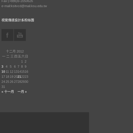
Fax:(+886)6-2050626
e-mail:ksitvcd@mail.ksu.edu.tw
視覺傳達設計系粉絲團
十二月 2012
一
二
三
四
五
六
日
1
2
3
4
5
6
7
8
9
10
11
12
13
14
15
16
17
18
19
20
21
22
23
24
25
26
27
28
29
30
31
« 十一月
一月 »