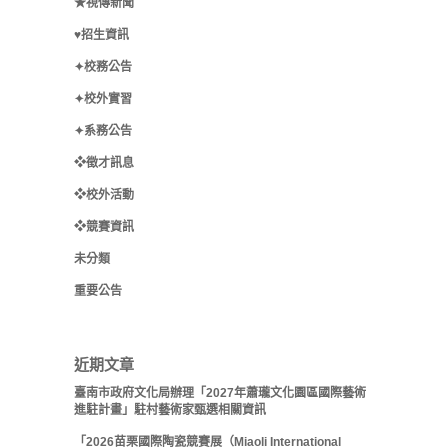
★視傳新聞
♥招生資訊
✦校務公告
✦校外實習
✦系務公告
❖徵才訊息
❖校外活動
❖競賽資訊
未分類
重要公告
近期文章
臺南市政府文化局辦理「2027年蕭瓏文化園區國際藝術
進駐計畫」駐村藝術家甄選相關資訊
「2026苗栗國際陶瓷競賽展（Miaoli International