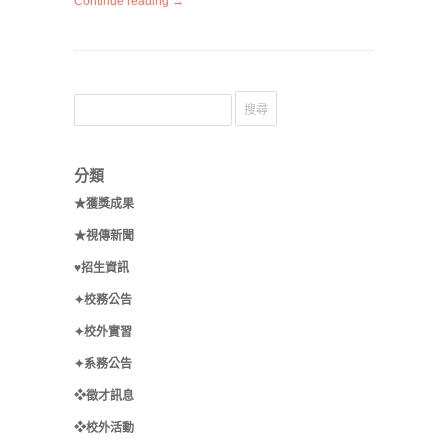
Continue reading →
分類
★獲獎成果
★視傳新聞
♥招生資訊
✦校務公告
✦校外實習
✦系務公告
❖徵才訊息
❖校外活動