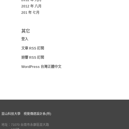
2012 年 九月
2012 年 八月
201 年 七月
其它
登入
文章
RSS
訂閱
迴響
RSS
訂閱
WordPress 台灣正體中文
崑山科技大學 視覺傳達設計系(所)
地址：71070 台南市永康區崑大路