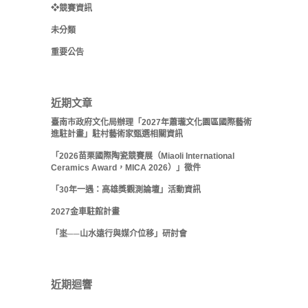
❖競賽資訊
未分類
重要公告
近期文章
臺南市政府文化局辦理「2027年蕭瓏文化園區國際藝術
進駐計畫」駐村藝術家甄選相關資訊
「2026苗栗國際陶瓷競賽展（Miaoli International
Ceramics Award，MICA 2026）」徵件
「30年一遇：高雄獎觀測論壇」活動資訊
2027金車駐館計畫
「埊──山水遠行與媒介位移」研討會
近期迴響