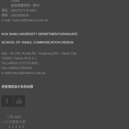
195號
創意媒體學院一館3F
電話：(06)2727175 #301
傳真：(06)2050626
e-mail：ksitvcd@mail.ksu.edu.tw
KUN SHAN UNIVERSITY DEPARTMENT/GRADUATE
SCHOOL OF VISAUL COMMUNICATION DESIGN
Add：No.195, Kunda Rd., Yongkang Dist., Tainan City
710303, Taiwan (R.O.C.)
Tel:(+886)6-2727175 #301
Fax:(+886)6-2050626
e-mail:ksitvcd@mail.ksu.edu.tw
視覺傳達設計系粉絲團
二月 2023
一
二
三
四
五
六
日
1
2
3
4
5