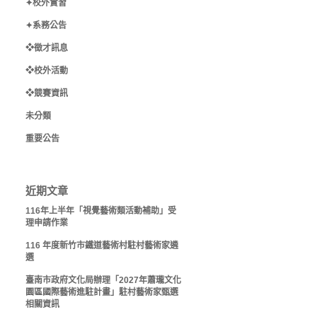
✦校外實習
✦系務公告
❖徵才訊息
❖校外活動
❖競賽資訊
未分類
重要公告
近期文章
116年上半年「視覺藝術類活動補助」受
理申請作業
116 年度新竹市鐵道藝術村駐村藝術家遴
選
臺南市政府文化局辦理「2027年蕭瓏文化
園區國際藝術進駐計畫」駐村藝術家甄選
相關資訊