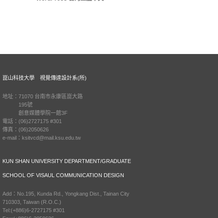
崑山科技大學 視覺傳達設計系(所)
地址：71070 台南市永康區崑大路
195號
創意媒體學院一館3F
電話：(06)2727175 #301
傳真：(06)2050626
e-mail：ksitvcd@mail.ksu.edu.tw
KUN SHAN UNIVERSITY DEPARTMENT/GRADUATE
SCHOOL OF VISAUL COMMUNICATION DESIGN
Add：No.195, Kunda Rd., Yongkang Dist., Tainan City
710303, Taiwan (R.O.C.)
Tel:(+886)6-2727175 #301