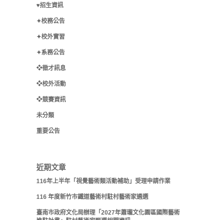
♥招生資訊
✦校務公告
✦校外實習
✦系務公告
❖徵才訊息
❖校外活動
❖競賽資訊
未分類
重要公告
近期文章
116年上半年「視覺藝術類活動補助」受理申請作業
116 年度新竹市鐵道藝術村駐村藝術家遴選
臺南市政府文化局辦理「2027年蕭瓏文化園區國際藝術