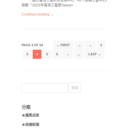
一、國立臺灣工藝研究發展中心（以下簡稱工藝中心）
啟動「2025年臺灣工藝獎Taiwan …
Continue reading →
PAGE 4 OF 64
← FIRST
...
←
2
3
4
5
6
→
...
LAST →
分類
★獲獎成果
★視傳新聞