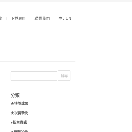
覽
下載專區
聯繫我們
中 / EN
分類
★獲獎成果
★視傳新聞
♥招生資訊