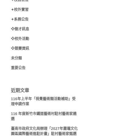
✦校務公告
✦校外實習
✦系務公告
❖徵才訊息
❖校外活動
❖競賽資訊
未分類
重要公告
近期文章
116年上半年「視覺藝術類活動補助」受
理申請作業
116 年度新竹市鐵道藝術村駐村藝術家遴
選
臺南市政府文化局辦理「2027年蕭瓏文化
園區國際藝術進駐計畫」駐村藝術家甄選