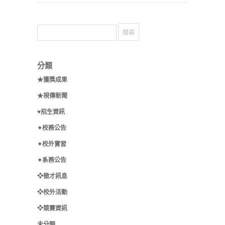
分類
★獲獎成果
★視傳新聞
♥招生資訊
✦校務公告
✦校外實習
✦系務公告
❖徵才訊息
❖校外活動
❖競賽資訊
未分類