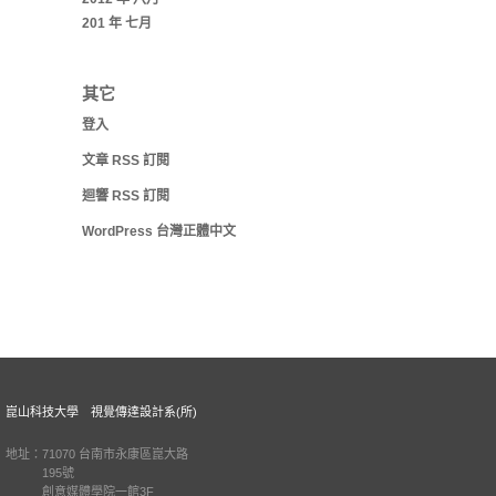
201 年 七月
其它
登入
文章
RSS
訂閱
迴響
RSS
訂閱
WordPress 台灣正體中文
崑山科技大學 視覺傳達設計系(所)
地址：71070 台南市永康區崑大路
195號
創意媒體學院一館3F