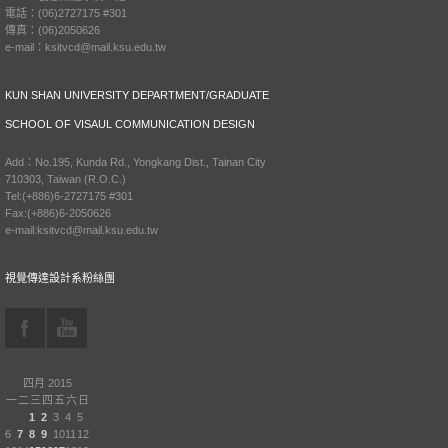
電話：(06)2727175 #301
傳真：(06)2050626
e-mail：ksitvcd@mail.ksu.edu.tw
KUN SHAN UNIVERSITY DEPARTMENT/GRADUATE
SCHOOL OF VISAUL COMMUNICATION DESIGN
Add：No.195, Kunda Rd., Yongkang Dist., Tainan City
710303, Taiwan (R.O.C.)
Tel:(+886)6-2727175 #301
Fax:(+886)6-2050626
e-mail:ksitvcd@mail.ksu.edu.tw
視覺傳達設計系粉絲團
四月 2015
一
二
三
四
五
六
日
1
2
3
4
5
6
7
8
9
10
11
12