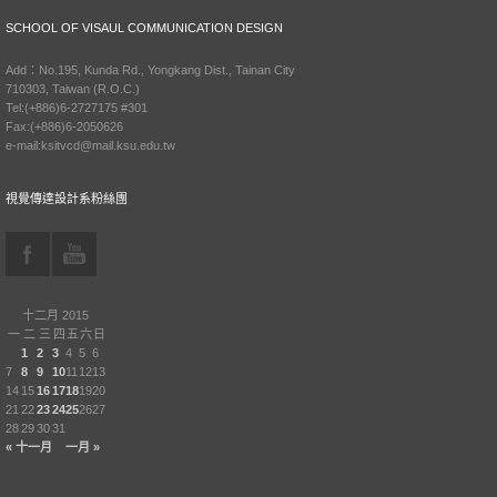
SCHOOL OF VISAUL COMMUNICATION DESIGN
Add：No.195, Kunda Rd., Yongkang Dist., Tainan City
710303, Taiwan (R.O.C.)
Tel:(+886)6-2727175 #301
Fax:(+886)6-2050626
e-mail:ksitvcd@mail.ksu.edu.tw
視覺傳達設計系粉絲團
十二月 2015
一
二
三
四
五
六
日
1
2
3
4
5
6
7
8
9
10
11
12
13
14
15
16
17
18
19
20
21
22
23
24
25
26
27
28
29
30
31
« 十一月
一月 »