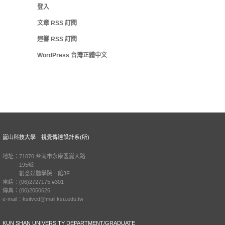
登入
文章
RSS
訂閱
迴響
RSS
訂閱
WordPress 台灣正體中文
崑山科技大學 視覺傳達設計系(所)
地址：71070 台南市永康區崑大路
195號
創意媒體學院一館3F
電話：(06)2727175 #301
傳真：(06)2050626
e-mail：ksitvcd@mail.ksu.edu.tw
KUN SHAN UNIVERSITY DEPARTMENT/GRADUATE