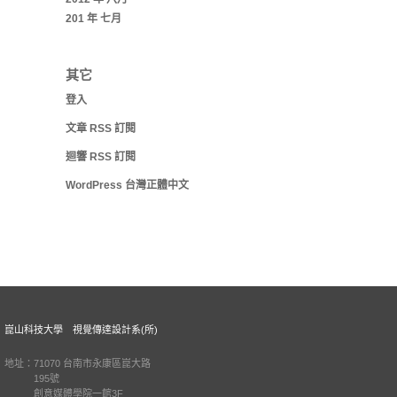
201 年 七月
其它
登入
文章
RSS
訂閱
迴響
RSS
訂閱
WordPress 台灣正體中文
崑山科技大學 視覺傳達設計系(所)
地址：71070 台南市永康區崑大路
195號
創意媒體學院一館3F