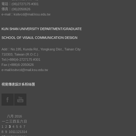
電話：(06)2727175 #301
傳真：(06)2050626
e-mail：ksitvcd@mail.ksu.edu.tw
KUN SHAN UNIVERSITY DEPARTMENT/GRADUATE
SCHOOL OF VISAUL COMMUNICATION DESIGN
Add：No.195, Kunda Rd., Yongkang Dist., Tainan City
710303, Taiwan (R.O.C.)
Tel:(+886)6-2727175 #301
Fax:(+886)6-2050626
e-mail:ksitvcd@mail.ksu.edu.tw
視覺傳達設計系粉絲團
八月 2016
一
二
三
四
五
六
日
1
2
3
4
5
6
7
8
9
10
11
12
13
14