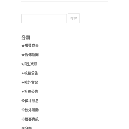
分類
★獲獎成果
★視傳新聞
♥招生資訊
✦校務公告
✦校外實習
✦系務公告
❖徵才訊息
❖校外活動
❖競賽資訊
未分類