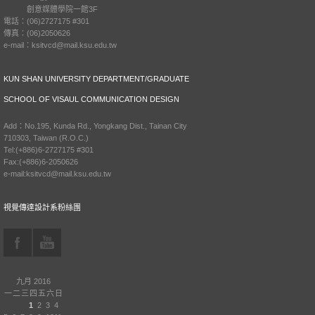
創意媒體學院一館3F
電話：(06)2727175 #301
傳真：(06)2050626
e-mail：ksitvcd@mail.ksu.edu.tw
KUN SHAN UNIVERSITY DEPARTMENT/GRADUATE
SCHOOL OF VISAUL COMMUNICATION DESIGN
Add：No.195, Kunda Rd., Yongkang Dist., Tainan City
710303, Taiwan (R.O.C.)
Tel:(+886)6-2727175 #301
Fax:(+886)6-2050626
e-mail:ksitvcd@mail.ksu.edu.tw
視覺傳達設計系粉絲團
九月 2016
一
二
三
四
五
六
日
1
2
3
4