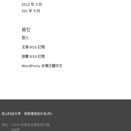
2012 年 八月
201 年 七月
其它
登入
文章
RSS
訂閱
迴響
RSS
訂閱
WordPress 台灣正體中文
崑山科技大學 視覺傳達設計系(所)
地址：71070 台南市永康區崑大路
195號