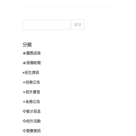
分類
★獲獎成果
★視傳新聞
♥招生資訊
✦校務公告
✦校外實習
✦系務公告
❖徵才訊息
❖校外活動
❖競賽資訊