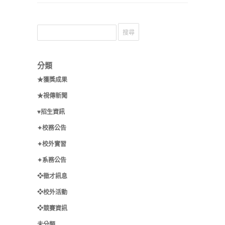
分類
★獲獎成果
★視傳新聞
♥招生資訊
✦校務公告
✦校外實習
✦系務公告
❖徵才訊息
❖校外活動
❖競賽資訊
未分類