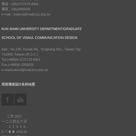
電話：(06)2727175 #301
傳真：(06)2050626
e-mail：ksitvcd@mail.ksu.edu.tw
KUN SHAN UNIVERSITY DEPARTMENT/GRADUATE
SCHOOL OF VISAUL COMMUNICATION DESIGN
Add：No.195, Kunda Rd., Yongkang Dist., Tainan City
710303, Taiwan (R.O.C.)
Tel:(+886)6-2727175 #301
Fax:(+886)6-2050626
e-mail:ksitvcd@mail.ksu.edu.tw
視覺傳達設計系粉絲團
二月 2017
一
二
三
四
五
六
日
1
2
3
4
5
6
7
8
9
10
11
12