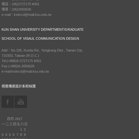
電話：(06)2727175 #301
傳真：(06)2050626
e-mail：ksitvcd@mail.ksu.edu.tw
KUN SHAN UNIVERSITY DEPARTMENT/GRADUATE
SCHOOL OF VISAUL COMMUNICATION DESIGN
Add：No.195, Kunda Rd., Yongkang Dist., Tainan City
710303, Taiwan (R.O.C.)
Tel:(+886)6-2727175 #301
Fax:(+886)6-2050626
e-mail:ksitvcd@mail.ksu.edu.tw
視覺傳達設計系粉絲團
四月 2017
一
二
三
四
五
六
日
1
2
3
4
5
6
7
8
9