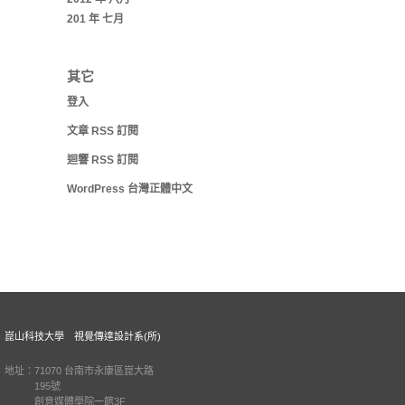
201 年 七月
其它
登入
文章
RSS
訂閱
迴響
RSS
訂閱
WordPress 台灣正體中文
崑山科技大學 視覺傳達設計系(所)
地址：71070 台南市永康區崑大路
195號
創意媒體學院一館3F