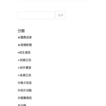
分類
★獲獎成果
★視傳新聞
♥招生資訊
✦校務公告
✦校外實習
✦系務公告
❖徵才訊息
❖校外活動
❖競賽資訊
未分類