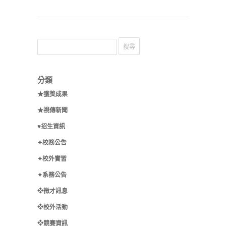
分類
★獲獎成果
★視傳新聞
♥招生資訊
✦校務公告
✦校外實習
✦系務公告
❖徵才訊息
❖校外活動
❖競賽資訊