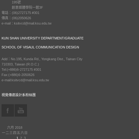
195號
創意媒體學院一館3F
電話：(06)2727175 #301
傳真：(06)2050626
e-mail：ksitvcd@mail.ksu.edu.tw
KUN SHAN UNIVERSITY DEPARTMENT/GRADUATE
SCHOOL OF VISAUL COMMUNICATION DESIGN
Add：No.195, Kunda Rd., Yongkang Dist., Tainan City
710303, Taiwan (R.O.C.)
Tel:(+886)6-2727175 #301
Fax:(+886)6-2050626
e-mail:ksitvcd@mail.ksu.edu.tw
視覺傳達設計系粉絲團
六月 2018
一
二
三
四
五
六
日
1
2
3