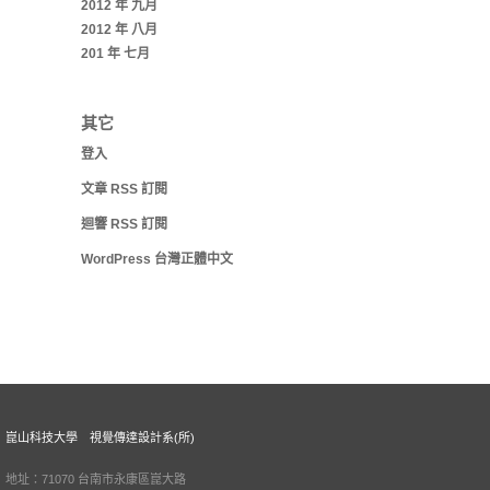
2012 年 九月
2012 年 八月
201 年 七月
其它
登入
文章
RSS
訂閱
迴響
RSS
訂閱
WordPress 台灣正體中文
崑山科技大學 視覺傳達設計系(所)
地址：71070 台南市永康區崑大路