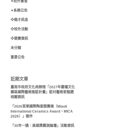
✦校外實習
✦系務公告
❖徵才訊息
❖校外活動
❖競賽資訊
未分類
重要公告
近期文章
臺南市政府文化局辦理「2027年蕭瓏文化
園區國際藝術進駐計畫」駐村藝術家甄選
相關資訊
「2026苗栗國際陶瓷競賽展（Miaoli
International Ceramics Award，MICA
2026）」徵件
「30年一遇：高雄獎觀測論壇」活動資訊