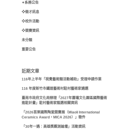
✦系務公告
❖徵才訊息
❖校外活動
❖競賽資訊
未分類
重要公告
近期文章
116年上半年「視覺藝術類活動補助」受理申請作業
116 年度新竹市鐵道藝術村駐村藝術家遴選
臺南市政府文化局辦理「2027年蕭瓏文化園區國際藝術
進駐計畫」駐村藝術家甄選相關資訊
「2026苗栗國際陶瓷競賽展（Miaoli International
Ceramics Award，MICA 2026）」徵件
「30年一遇：高雄獎觀測論壇」活動資訊