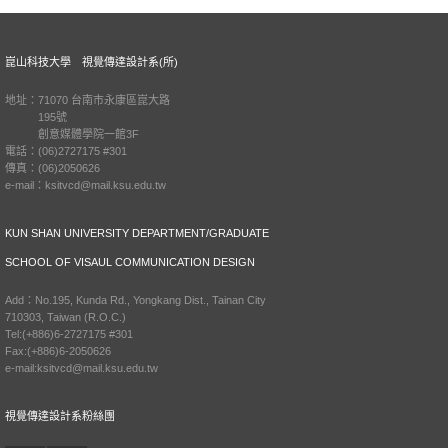
崑山科技大學 視覺傳達設計系(所)
地址：71070 台南市永康區崑大路
195號
創意媒體學院一館3F
電話：(06)2727175 #301
傳真：(06)2050626
e-mail：ksitvcd@mail.ksu.edu.tw
KUN SHAN UNIVERSITY DEPARTMENT/GRADUATE
SCHOOL OF VISAUL COMMUNICATION DESIGN
Add：No.195, Kunda Rd., Yongkang Dist., Tainan City
710303, Taiwan (R.O.C.)
Tel:(+886)6-2727175 #301
Fax:(+886)6-2050626
e-mail:ksitvcd@mail.ksu.edu.tw
視覺傳達設計系粉絲團