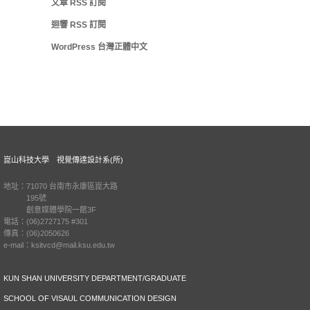
文章
RSS
訂閱
迴響
RSS
訂閱
WordPress 台灣正體中文
崑山科技大學 視覺傳達設計系(所)
地址：71070 台南市永康區崑大路
195號
創意媒體學院一館3F
電話：(06)2727175 #301
傳真：(06)2050626
e-mail：ksitvcd@mail.ksu.edu.tw
KUN SHAN UNIVERSITY DEPARTMENT/GRADUATE
SCHOOL OF VISAUL COMMUNICATION DESIGN