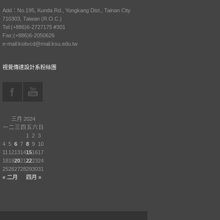
Add：No.195, Kunda Rd., Yongkang Dist., Tainan City
710303, Taiwan (R.O.C.)
Tel:(+886)6-2727175 #301
Fax:(+886)6-2050626
e-mail:ksitvcd@mail.ksu.edu.tw
視覺傳達設計系粉絲團
三月 2024
一
二
三
四
五
六
日
1
2
3
4
5
6
7
8
9
10
11
12
13
14
15
16
17
18
19
20
21
22
23
24
25
26
27
28
29
30
31
« 二月
四月 »