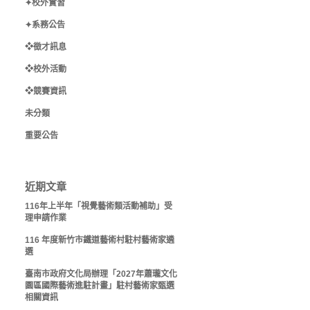
✦校外實習
✦系務公告
❖徵才訊息
❖校外活動
❖競賽資訊
未分類
重要公告
近期文章
116年上半年「視覺藝術類活動補助」受
理申請作業
116 年度新竹市鐵道藝術村駐村藝術家遴
選
臺南市政府文化局辦理「2027年蕭瓏文化
園區國際藝術進駐計畫」駐村藝術家甄選
相關資訊