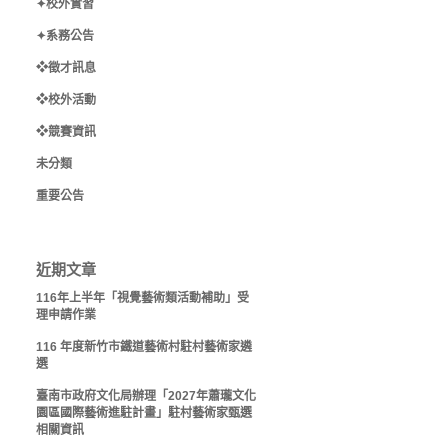
✦校外實習
✦系務公告
❖徵才訊息
❖校外活動
❖競賽資訊
未分類
重要公告
近期文章
116年上半年「視覺藝術類活動補助」受
理申請作業
116 年度新竹市鐵道藝術村駐村藝術家遴
選
臺南市政府文化局辦理「2027年蕭瓏文化
園區國際藝術進駐計畫」駐村藝術家甄選
相關資訊