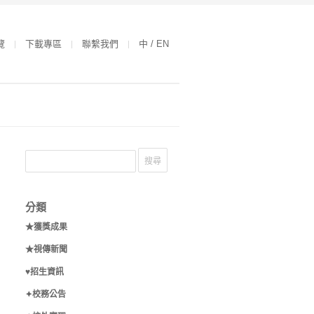
覽
下載專區
聯繫我們
中 / EN
分類
★獲獎成果
★視傳新聞
♥招生資訊
✦校務公告