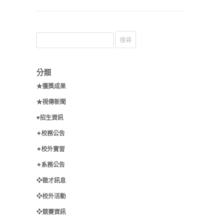
分類
★獲獎成果
★視傳新聞
♥招生資訊
✦校務公告
✦校外實習
✦系務公告
❖徵才訊息
❖校外活動
❖競賽資訊