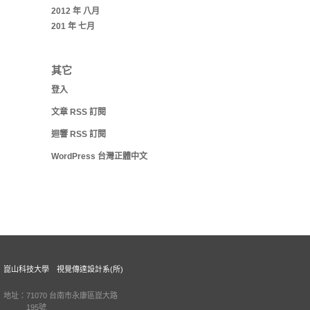
2012 年 八月
201 年 七月
其它
登入
文章
RSS
訂閱
迴響
RSS
訂閱
WordPress 台灣正體中文
崑山科技大學 視覺傳達設計系(所)
地址：71070 台南市永康區崑大路
195號