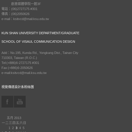
創意媒體學院一館3F
電話：(06)2727175 #301
傳真：(06)2050626
e-mail：ksitvcd@mail.ksu.edu.tw
KUN SHAN UNIVERSITY DEPARTMENT/GRADUATE
SCHOOL OF VISAUL COMMUNICATION DESIGN
Add：No.195, Kunda Rd., Yongkang Dist., Tainan City
710303, Taiwan (R.O.C.)
Tel:(+886)6-2727175 #301
Fax:(+886)6-2050626
e-mail:ksitvcd@mail.ksu.edu.tw
視覺傳達設計系粉絲團
五月 2013
一
二
三
四
五
六
日
1
2
3
4
5