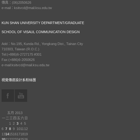
傳真：(06)2050626
e-mail：ksitvcd@mail.ksu.edu.tw
KUN SHAN UNIVERSITY DEPARTMENT/GRADUATE
SCHOOL OF VISAUL COMMUNICATION DESIGN
Add：No.195, Kunda Rd., Yongkang Dist., Tainan City
710303, Taiwan (R.O.C.)
Tel:(+886)6-2727175 #301
Fax:(+886)6-2050626
e-mail:ksitvcd@mail.ksu.edu.tw
視覺傳達設計系粉絲團
五月 2013
一
二
三
四
五
六
日
1
2
3
4
5
6
7
8
9
10
11
12
13
14
15
16
17
18
19
20
21
22
23
24
25
26