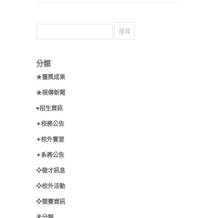
分類
★獲獎成果
★視傳新聞
♥招生資訊
✦校務公告
✦校外實習
✦系務公告
❖徵才訊息
❖校外活動
❖競賽資訊
未分類