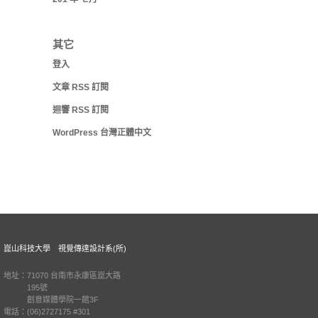
其它
登入
文章
RSS
訂閱
迴響
RSS
訂閱
WordPress 台灣正體中文
崑山科技大學 視覺傳達設計系(所)
地址：71070 台南市永康區崑大路
195號
創意媒體學院一館3F
電話：(06)2727175 #301