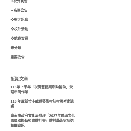
✦校外實習
✦系務公告
❖徵才訊息
❖校外活動
❖競賽資訊
未分類
重要公告
近期文章
116年上半年「視覺藝術類活動補助」受
理申請作業
116 年度新竹市鐵道藝術村駐村藝術家遴
選
臺南市政府文化局辦理「2027年蕭瓏文化
園區國際藝術進駐計畫」駐村藝術家甄選
相關資訊