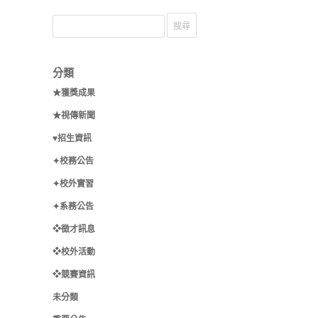
分類
★獲獎成果
★視傳新聞
♥招生資訊
✦校務公告
✦校外實習
✦系務公告
❖徵才訊息
❖校外活動
❖競賽資訊
未分類