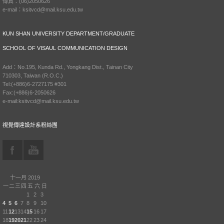
傳真：(06)2050626
e-mail：ksitvcd@mail.ksu.edu.tw
KUN SHAN UNIVERSITY DEPARTMENT/GRADUATE
SCHOOL OF VISAUL COMMUNICATION DESIGN
Add：No.195, Kunda Rd., Yongkang Dist., Tainan City
710303, Taiwan (R.O.C.)
Tel:(+886)6-2727175 #301
Fax:(+886)6-2050626
e-mail:ksitvcd@mail.ksu.edu.tw
視覺傳達設計系粉絲團
十一月 2019
一
二
三
四
五
六
日
1
2
3
4
5
6
7
8
9
10
11
12
13
14
15
16
17
18
19
20
21
22
23
24