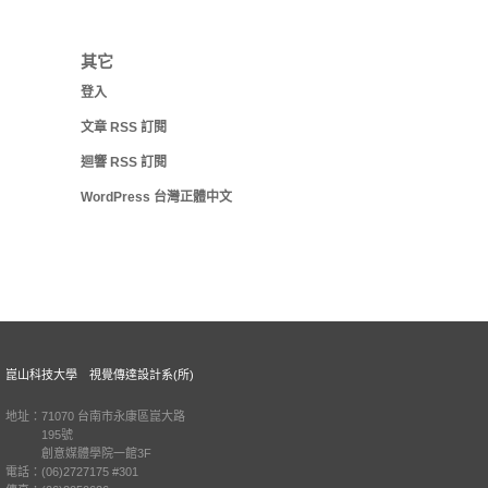
其它
登入
文章
RSS
訂閱
迴響
RSS
訂閱
WordPress 台灣正體中文
崑山科技大學 視覺傳達設計系(所)
地址：71070 台南市永康區崑大路
195號
創意媒體學院一館3F
電話：(06)2727175 #301