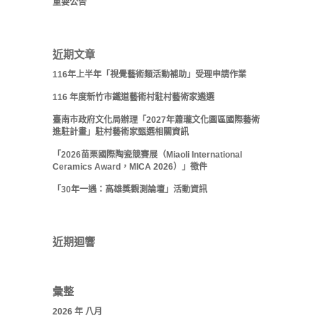
重要公告
近期文章
116年上半年「視覺藝術類活動補助」受理申請作業
116 年度新竹市鐵道藝術村駐村藝術家遴選
臺南市政府文化局辦理「2027年蕭瓏文化園區國際藝術
進駐計畫」駐村藝術家甄選相關資訊
「2026苗栗國際陶瓷競賽展（Miaoli International
Ceramics Award，MICA 2026）」徵件
「30年一遇：高雄獎觀測論壇」活動資訊
近期迴響
彙整
2026 年 八月