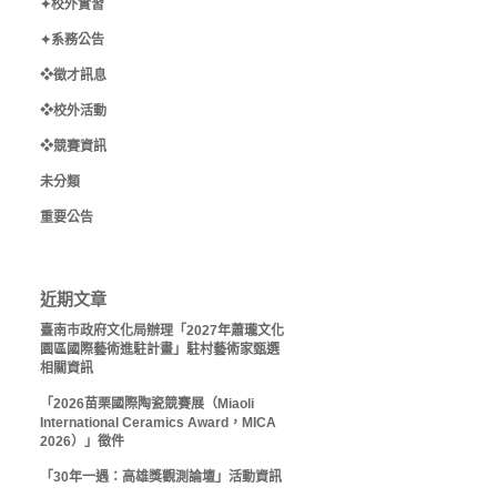
✦校外實習
✦系務公告
❖徵才訊息
❖校外活動
❖競賽資訊
未分類
重要公告
近期文章
臺南市政府文化局辦理「2027年蕭瓏文化
園區國際藝術進駐計畫」駐村藝術家甄選
相關資訊
「2026苗栗國際陶瓷競賽展（Miaoli
International Ceramics Award，MICA
2026）」徵件
「30年一遇：高雄獎觀測論壇」活動資訊