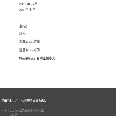
2012 年 八月
201 年 七月
其它
登入
文章
RSS
訂閱
迴響
RSS
訂閱
WordPress 台灣正體中文
崑山科技大學 視覺傳達設計系(所)
地址：71070 台南市永康區崑大路
195號