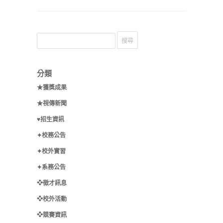
分類
★獲獎成果
★視傳新聞
♥招生資訊
✦校務公告
✦校外實習
✦系務公告
❖徵才訊息
❖校外活動
❖競賽資訊