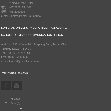
創意媒體學院一館3F
電話：(06)2727175 #301
傳真：(06)2050626
e-mail：ksitvcd@mail.ksu.edu.tw
KUN SHAN UNIVERSITY DEPARTMENT/GRADUATE
SCHOOL OF VISAUL COMMUNICATION DESIGN
Add：No.195, Kunda Rd., Yongkang Dist., Tainan City
710303, Taiwan (R.O.C.)
Tel:(+886)6-2727175 #301
Fax:(+886)6-2050626
e-mail:ksitvcd@mail.ksu.edu.tw
視覺傳達設計系粉絲團
十一月 2020
一
二
三
四
五
六
日
1